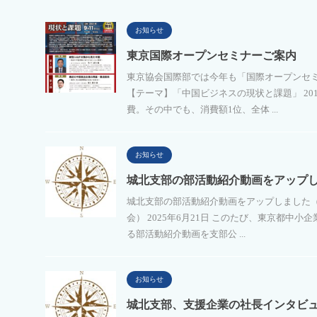
お知らせ
東京国際オープンセミナーご案内
東京協会国際部では今年も「国際オープンセ
【テーマ】「中国ビジネスの現状と課題」 20
費。その中でも、消費額1位、全体 ...
お知らせ
城北支部の部活動紹介動画をアップ
城北支部の部活動紹介動画をアップしました（2
会） 2025年6月21日 このたび、東京都中
る部活動紹介動画を支部公 ...
お知らせ
城北支部、支援企業の社長インタビ