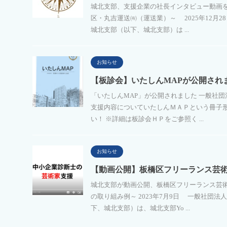
城北支部、支援企業の社長インタビュー動画
区・丸吉運送㈲（運送業）～ 2025年12月2
城北支部（以下、城北支部）は ...
お知らせ
【板診会】いたしんMAPが公開され
「いたしんMAP」が公開されました 一般社
支援内容についていたしんＭＡＰという冊子形
い！ ※詳細は板診会ＨＰをご参照く ...
お知らせ
【動画公開】板橋区フリーランス芸
城北支部が動画公開、板橋区フリーランス芸術
の取り組み例～ 2023年7月9日 一般社団
下、城北支部）は、城北支部Yo ...