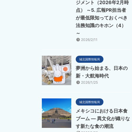
ジメント（2026年2月時
点） ～5. 広報PR担当者
が最低限知っておくべき
法務知識のキホン（4）
～
2026/2/11
城北国際情報局
夢洲から始まる、日本の
新・大航海時代
2026/1/25
城北国際情報局
メキシコにおける日本食
ブーム ― 異文化が織りな
す新たな食の潮流