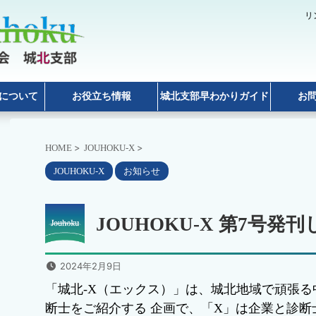
リ
について
お役立ち情報
城北支部早わかりガイド
お
>
>
HOME
JOUHOKU-X
JOUHOKU-X
お知らせ
JOUHOKU-X 第7号発
2024年2月9日
「城北-X（エックス）」は、城北地域で頑張
断士をご紹介する 企画で、「X」は企業と診